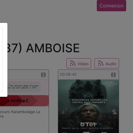
Connexion
 (37) AMBOISE
Video
Audio
3:31
00:08:45
cours Karambolage La
ra