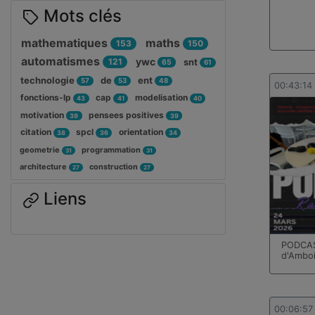
Mots clés
mathematiques
maths
153
150
automatismes
ywc
121
snt
65
61
technologie
de
ent
57
53
48
00:43:14
fonctions-lp
cap
modelisation
43
41
40
motivation
pensees positives
39
39
citation
spcl
orientation
38
36
34
geometrie
programmation
31
31
architecture
construction
27
27
Liens
PODCAS
d'Amboi
00:06:57