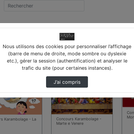
MBOISE
cée LEONARD DE VINCI
Nous utilisons des cookies pour personnaliser l’affichage
(barre de menu de droite, mode sombre ou dyslexie
etc.), gérer la session (authentification) et analyser le
 trouvées
trafic du site (pour certaines instances).
00:04:59
00:0
J’ai compris
Con
Mor
Concours Karambolage -
s Karambolage - La
Marte e Venere