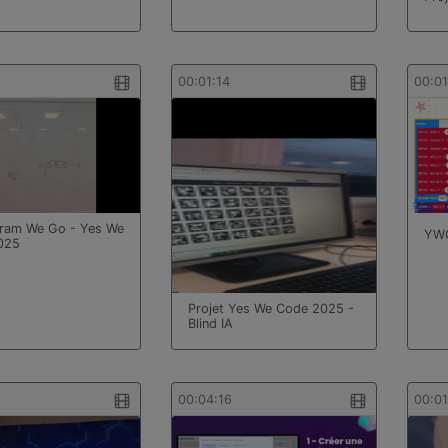
00:01:14
00:0
Tram We Go - Yes We
YWC
025
Projet Yes We Code 2025 -
Blind IA
00:04:16
00:0