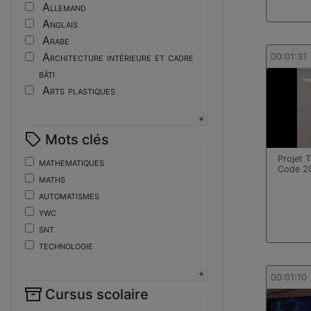
Tutoriel
Allemand
Anglais
Arabe
Architecture intérieure et cadre
00:01:31
bâti
Arts plastiques
Assistant ingénieur
Bijouterie
Mots clés
Biotechnologies
Boulangerie
Projet 
mathematiques
Code 2
Braille
maths
Bureautique
automatismes
Céramique industrielle
ywc
Chinois
snt
Cinéma et photographie
technologie
Coiffure
de
Composition de la forme imprimante
ent
00:01:10
Conducteurs routiers
Cursus scolaire
fonctions-lp
Construction et réparation en