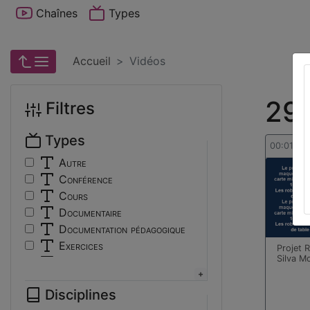
Chaînes
Types
Accueil
Vidéos
29 
Filtres
Types
00:01:58
Autre
Conférence
Cours
Documentaire
Documentation pédagogique
Exercices
Projet 
Silva M
Interview
Présentation
Disciplines
Travaux d'élèves/étudiants