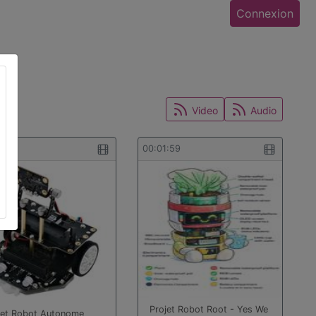
Connexion
Video
Audio
2:26
00:01:59
Projet Robot Root - Yes We
jet Robot Autonome