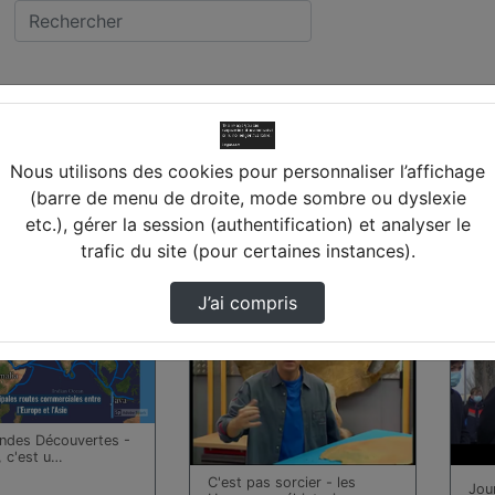
RONDES
llège JULIEN DUMAS (
Nous utilisons des cookies pour personnaliser l’affichage
(barre de menu de droite, mode sombre ou dyslexie
etc.), gérer la session (authentification) et analyser le
 trouvées
trafic du site (pour certaines instances).
00:26:08
00:1
J’ai compris
ndes Découvertes -
, c'est u…
C'est pas sorcier - les
Jour