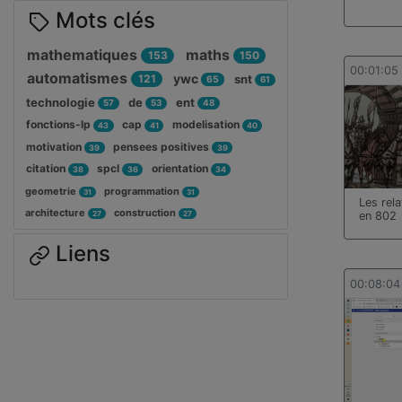
Mots clés
mathematiques
maths
153
150
00:01:05
automatismes
ywc
121
snt
65
61
technologie
de
ent
57
53
48
fonctions-lp
cap
modelisation
43
41
40
motivation
pensees positives
39
39
citation
spcl
orientation
38
36
34
geometrie
programmation
31
31
Les rel
architecture
construction
27
27
en 802
Liens
00:08:04