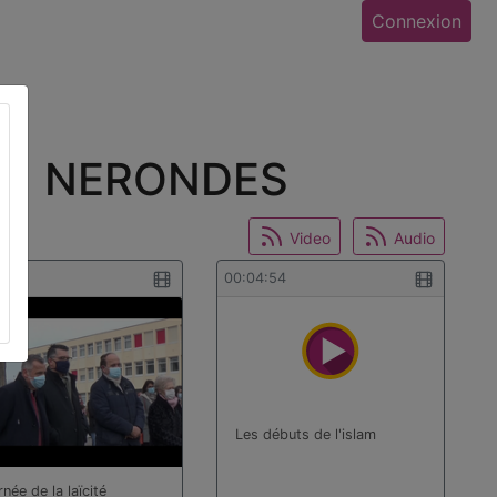
Connexion
18) NERONDES
Video
Audio
2:44
00:04:54
Les débuts de l'islam
née de la laïcité