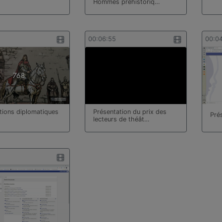
Hommes préhistoriq…
00:06:55
00:0
ations diplomatiques
Présentation du prix des
Pré
lecteurs de théât…