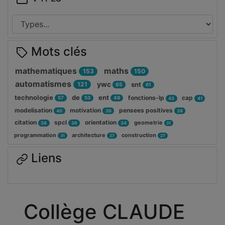
Mots clés
mathematiques
maths
153
150
automatismes
ywc
121
snt
65
61
technologie
de
ent
fonctions-lp
cap
57
53
48
43
41
modelisation
motivation
pensees positives
40
39
39
citation
spcl
orientation
geometrie
38
36
34
31
programmation
architecture
construction
31
27
27
Liens
Collège CLAUDE