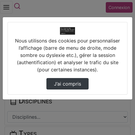
Rechercher
Connexion
Accueil
Nous utilisons des cookies pour personnaliser
Collège CLAUDE DEBUSSY (18) LA GUERCHE
l’affichage (barre de menu de droite, mode
SUR L AUBOIS
sombre ou dyslexie etc.), gérer la session
(authentification) et analyser le trafic du site
Thèmes de Collège CLAUDE
(pour certaines instances).
DEBUSSY (18) LA GUERCHE SUR L
AUBOIS
J’ai compris
Disciplines
Types