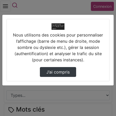
Rechercher
Connexion
Accueil
DRAAF Centre
Nous utilisons des cookies pour personnaliser
Thèmes de DRAAF Centre
l’affichage (barre de menu de droite, mode
sombre ou dyslexie etc.), gérer la session
Disciplines
(authentification) et analyser le trafic du site
(pour certaines instances).
J’ai compris
Types
Mots clés