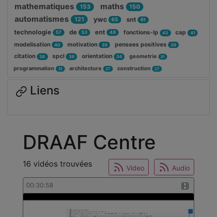
mathematiques
maths
153
150
automatismes
ywc
121
snt
65
61
technologie
de
ent
fonctions-lp
cap
57
53
48
43
41
modelisation
motivation
pensees positives
40
39
39
citation
spcl
orientation
geometrie
38
36
34
31
programmation
architecture
construction
31
27
27
Liens
DRAAF Centre
16 vidéos trouvées
Video
Audio
00:30:58