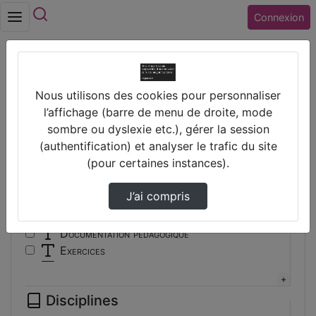
Rechercher
Connexion
Accueil
Vidéos
Nous utilisons des cookies pour personnaliser
Filtres
l’affichage (barre de menu de droite, mode
sombre ou dyslexie etc.), gérer la session
Types
(authentification) et analyser le trafic du site
(pour certaines instances).
Autre
Conférence
J’ai compris
Cours
Documentaire
Documentation pédagogique
Exercices
Interview
Présentation
Disciplines
Travaux d'élèves/étudiants