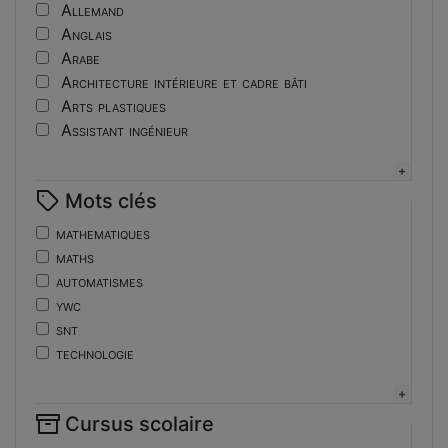
Tutoriel
Allemand
Anglais
Arabe
Architecture intérieure et cadre bâti
Arts plastiques
Assistant ingénieur
Bijouterie
Biotechnologies
Mots clés
Boulangerie
Braille
mathematiques
Bureautique
maths
Céramique industrielle
automatismes
Chinois
ywc
Cinéma et photographie
snt
Coiffure
technologie
Composition de la forme imprimante
de
Conducteurs routiers
ent
Construction et réparation en carrosserie
Cursus scolaire
fonctions-lp
Couverture