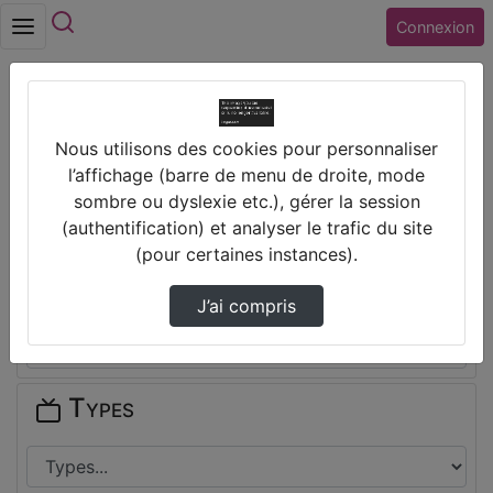
Rechercher
Connexion
Accueil
Collège ANATOLE FRANCE (37) TOURS
Nous utilisons des cookies pour personnaliser
l’affichage (barre de menu de droite, mode
Thèmes de Collège ANATOLE
sombre ou dyslexie etc.), gérer la session
FRANCE (37) TOURS
(authentification) et analyser le trafic du site
(pour certaines instances).
Disciplines
J’ai compris
Types