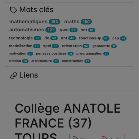
Mots clés
mathematiques
maths
153
150
automatismes
ywc
121
snt
65
61
technologie
de
ent
fonctions-lp
cap
57
53
48
43
41
modelisation
spcl
orientation
geometrie
40
36
34
31
motivation
pensees positives
programmation
31
31
31
citation
architecture
construction
30
27
27
Liens
Collège ANATOLE
FRANCE (37)
TOURS