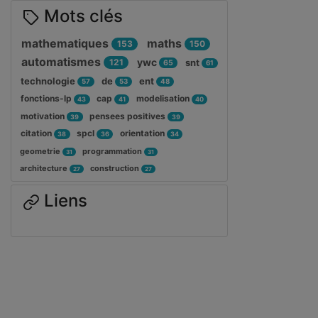
Mots clés
mathematiques
maths
153
150
automatismes
ywc
121
snt
65
61
technologie
de
ent
57
53
48
fonctions-lp
cap
modelisation
43
41
40
motivation
pensees positives
39
39
citation
spcl
orientation
38
36
34
geometrie
programmation
31
31
architecture
construction
27
27
Liens