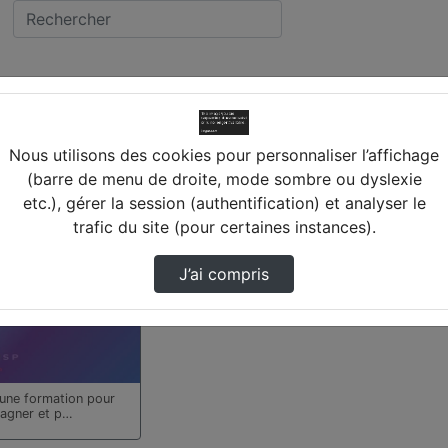
OURS
cée FRANCOIS CLOUET 
Nous utilisons des cookies pour personnaliser l’affichage
(barre de menu de droite, mode sombre ou dyslexie
etc.), gérer la session (authentification) et analyser le
trouvée
trafic du site (pour certaines instances).
J’ai compris
une formation pour
agner et p…