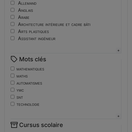
Tutoriel
Allemand
Anglais
Arabe
Architecture intérieure et cadre bâti
Arts plastiques
Assistant ingénieur
Bijouterie
Biotechnologies
Mots clés
Boulangerie
Braille
mathematiques
Bureautique
maths
Céramique industrielle
automatismes
Chinois
ywc
Cinéma et photographie
snt
Coiffure
technologie
Composition de la forme imprimante
de
Conducteurs routiers
ent
Construction et réparation en carrosserie
Cursus scolaire
fonctions-lp
Couverture