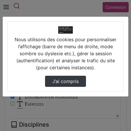
Rechercher
Connexion
Accueil
Vidéos
Nous utilisons des cookies pour personnaliser
Filtres
l’affichage (barre de menu de droite, mode
sombre ou dyslexie etc.), gérer la session
Types
(authentification) et analyser le trafic du site
(pour certaines instances).
Autre
Conférence
J’ai compris
Cours
Documentaire
Documentation pédagogique
Exercices
Interview
Présentation
Disciplines
Travaux d'élèves/étudiants