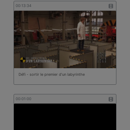
bâtiment
00:13:34
Technologie
Travail des métaux en feuilles
Turc
Défi - sortir le premier d'un labyrinthe
00:01:00