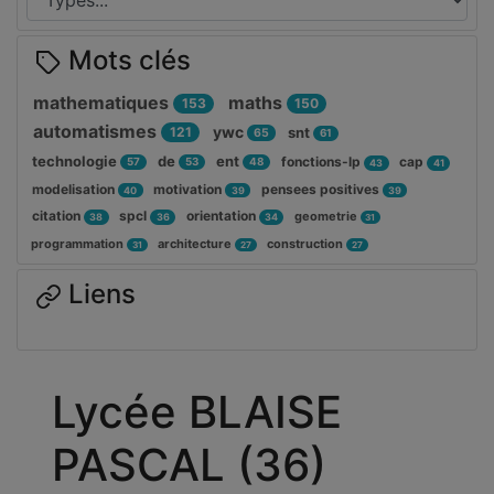
Mots clés
mathematiques
maths
153
150
automatismes
ywc
121
snt
65
61
technologie
de
ent
fonctions-lp
cap
57
53
48
43
41
modelisation
motivation
pensees positives
40
39
39
citation
spcl
orientation
geometrie
38
36
34
31
programmation
architecture
construction
31
27
27
Liens
Lycée BLAISE
PASCAL (36)