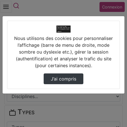
Rechercher
Connexion
Accueil
Nous utilisons des cookies pour personnaliser
Lycée BLAISE PASCAL (36) CHATEAUROUX
l’affichage (barre de menu de droite, mode
sombre ou dyslexie etc.), gérer la session
Thèmes de Lycée BLAISE PASCAL
(authentification) et analyser le trafic du site
(36) CHATEAUROUX
(pour certaines instances).
J’ai compris
Disciplines
Types