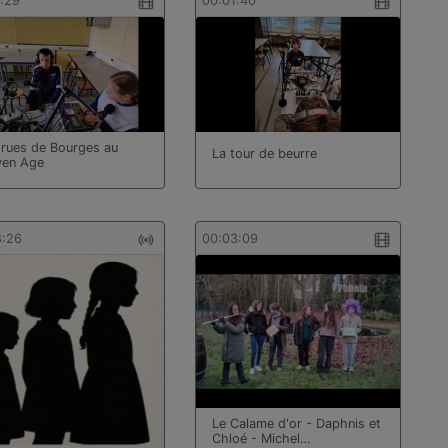
1:29
00:01:40
 rues de Bourges au
La tour de beurre
en Age
8:26
00:03:09
Le Calame d'or - Daphnis et
Chloé - Michel…