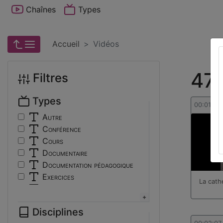
Chaînes
Types
Accueil
Vidéos
47 
Filtres
Types
00:01:09
Autre
Conférence
Cours
Documentaire
Documentation pédagogique
Exercices
La cath
Interview
Présentation
Disciplines
Travaux d'élèves/étudiants