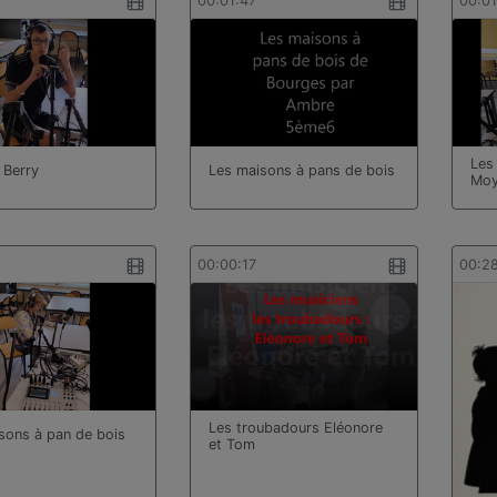
00:01:47
00:0
Les
 Berry
Les maisons à pans de bois
Moy
00:00:17
00:2
Les troubadours Eléonore
sons à pan de bois
et Tom