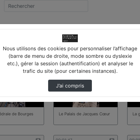
vidéos trouvées
Nous utilisons des cookies pour personnaliser l’affichage
(barre de menu de droite, mode sombre ou dyslexie
etc.), gérer la session (authentification) et analyser le
00:00:28
00:0
trafic du site (pour certaines instances).
J’ai compris
édrale de Bourges
Le Palais de Jacques Cœur
La 