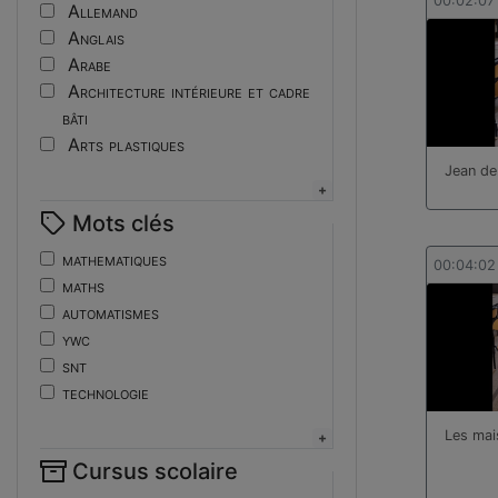
Tutoriel
00:02:07
Allemand
Anglais
Arabe
Architecture intérieure et cadre
bâti
Arts plastiques
Assistant ingénieur
Jean de
Bijouterie
Mots clés
Biotechnologies
Boulangerie
mathematiques
00:04:02
Braille
maths
Bureautique
automatismes
Céramique industrielle
ywc
Chinois
snt
Cinéma et photographie
technologie
Coiffure
de
Les mai
Composition de la forme imprimante
ent
Conducteurs routiers
Cursus scolaire
fonctions-lp
Construction et réparation en