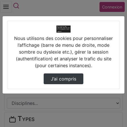
Rechercher
Connexion
Accueil
Nous utilisons des cookies pour personnaliser
Collège PABLO NERUDA (37) ST PIERRE DES
l’affichage (barre de menu de droite, mode
CORPS
sombre ou dyslexie etc.), gérer la session
(authentification) et analyser le trafic du site
Thèmes de Collège PABLO NERUDA
(pour certaines instances).
(37) ST PIERRE DES CORPS
J’ai compris
Disciplines
Types