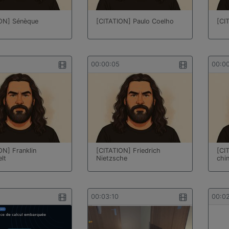
ON] Sénèque
[CITATION] Paulo Coelho
[CI
00:00:05
00:0
ON] Franklin
[CITATION] Friedrich
[CI
lt
Nietzsche
chi
00:03:10
00:0