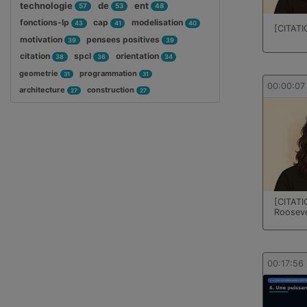
technologie
de
ent
57
53
48
fonctions-lp
cap
modelisation
43
41
40
[CITATI
motivation
pensees positives
39
39
citation
spcl
orientation
38
36
34
geometrie
programmation
31
31
00:00:07
architecture
construction
27
27
[CITATI
Rooseve
00:17:56