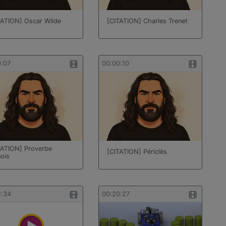
TATION] Oscar Wilde
[CITATION] Charles Trenet
0:07
00:00:10
TATION] Proverbe
[CITATION] Périclès
nois
2:34
00:20:27