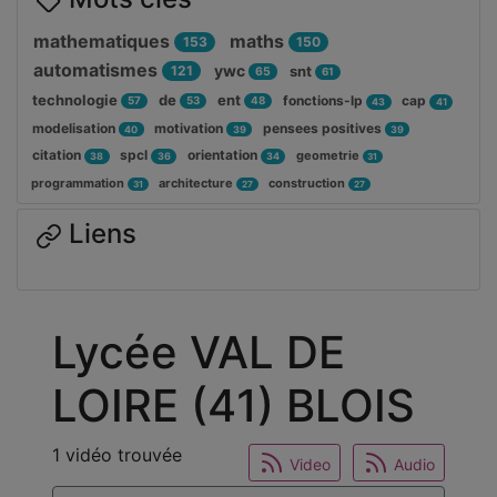
mathematiques
maths
153
150
automatismes
ywc
121
snt
65
61
technologie
de
ent
fonctions-lp
cap
57
53
48
43
41
modelisation
motivation
pensees positives
40
39
39
citation
spcl
orientation
geometrie
38
36
34
31
programmation
architecture
construction
31
27
27
Liens
Lycée VAL DE
LOIRE (41) BLOIS
1 vidéo trouvée
Video
Audio