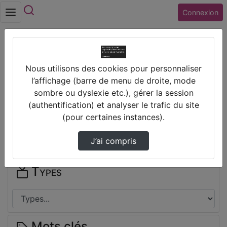
Rechercher
Connexion
Accueil
Lycée VAL DE LOIRE (41) BLOIS
Nous utilisons des cookies pour personnaliser
Thèmes de Lycée VAL DE LOIRE (41)
l’affichage (barre de menu de droite, mode
BLOIS
sombre ou dyslexie etc.), gérer la session
(authentification) et analyser le trafic du site
Disciplines
(pour certaines instances).
J’ai compris
Types
Mots clés