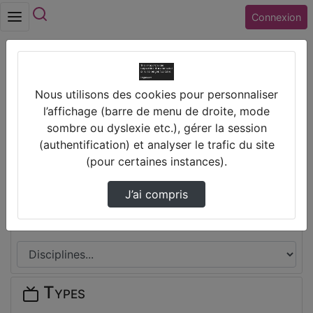
Rechercher
Connexion
Accueil
Nous utilisons des cookies pour personnaliser
Collège IRENE JOLIOT-CURIE (18) MEHUN SUR
l’affichage (barre de menu de droite, mode
YEVRE
sombre ou dyslexie etc.), gérer la session
(authentification) et analyser le trafic du site
Thèmes de Collège IRENE JOLIOT-
(pour certaines instances).
CURIE (18) MEHUN SUR YEVRE
J’ai compris
Disciplines
Types