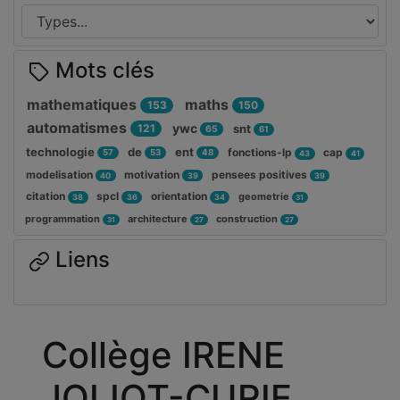
Mots clés
mathematiques
maths
153
150
automatismes
ywc
121
snt
65
61
technologie
de
ent
fonctions-lp
cap
57
53
48
43
41
modelisation
motivation
pensees positives
40
39
39
citation
spcl
orientation
geometrie
38
36
34
31
programmation
architecture
construction
31
27
27
Liens
Collège IRENE
JOLIOT-CURIE