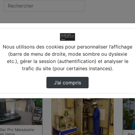
 LES AUBRAIS
cée JEAN LURCAT (45)
Nous utilisons des cookies pour personnaliser l’affichage
(barre de menu de droite, mode sombre ou dyslexie
BRAIS
etc.), gérer la session (authentification) et analyser le
trafic du site (pour certaines instances).
 trouvées
J’ai compris
00:01:22
00:0
Bac Pro Menuiserie
um Verre
Bac