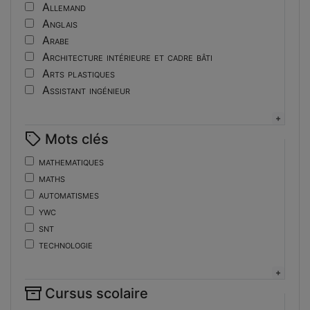
Tutoriel
Allemand
Anglais
Arabe
Architecture intérieure et cadre bâti
Arts plastiques
Assistant ingénieur
Bijouterie
Biotechnologies
Mots clés
Boulangerie
Braille
mathematiques
Bureautique
maths
Céramique industrielle
automatismes
Chinois
ywc
Cinéma et photographie
snt
Coiffure
technologie
Composition de la forme imprimante
de
Conducteurs routiers
ent
Construction et réparation en carrosserie
Cursus scolaire
fonctions-lp
Couverture