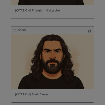
bâtiment
Technologie
[CITATION] Friedrich Nietzsche
Travail des métaux en feuilles
Turc
00:00:06
[CITATION] Mark Twain