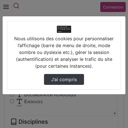
Rechercher
Connexion
Accueil
Vidéos
Nous utilisons des cookies pour personnaliser
Filtres
l’affichage (barre de menu de droite, mode
sombre ou dyslexie etc.), gérer la session
Types
(authentification) et analyser le trafic du site
(pour certaines instances).
Autre
Conférence
J’ai compris
Cours
Documentaire
Documentation pédagogique
Exercices
Interview
Présentation
Disciplines
Travaux d'élèves/étudiants