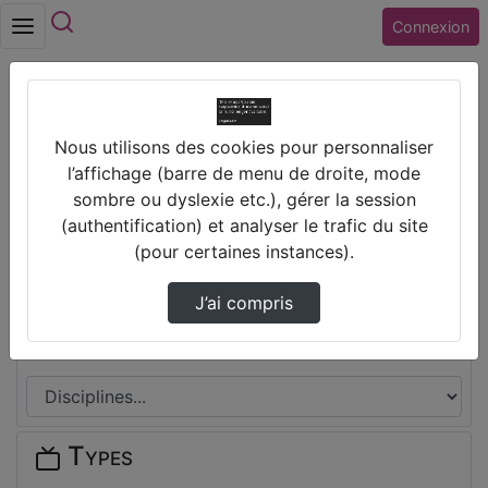
Rechercher
Connexion
Accueil
Nous utilisons des cookies pour personnaliser
Collège JEAN MOULIN (18) ST AMAND
l’affichage (barre de menu de droite, mode
MONTROND
sombre ou dyslexie etc.), gérer la session
(authentification) et analyser le trafic du site
Thèmes de Collège JEAN MOULIN
(pour certaines instances).
(18) ST AMAND MONTROND
J’ai compris
Disciplines
Types