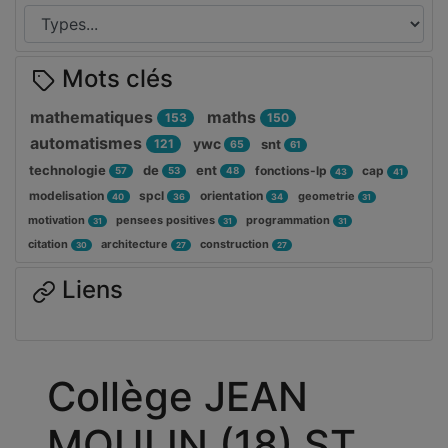
Mots clés
mathematiques
maths
153
150
automatismes
ywc
121
snt
65
61
technologie
de
ent
fonctions-lp
cap
57
53
48
43
41
modelisation
spcl
orientation
geometrie
40
36
34
31
motivation
pensees positives
programmation
31
31
31
citation
architecture
construction
30
27
27
Liens
Collège JEAN
MOULIN (18) ST