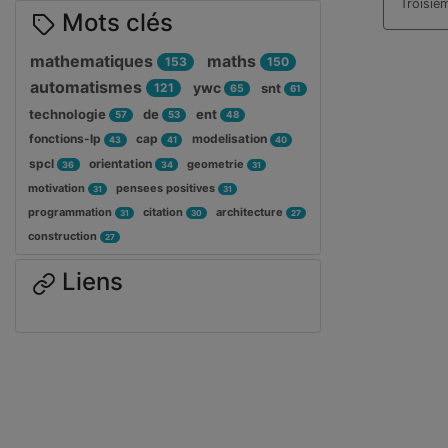
Troisiè
Mots clés
mathematiques
maths
153
150
automatismes
ywc
121
snt
65
61
technologie
de
ent
57
53
48
fonctions-lp
cap
modelisation
43
41
40
spcl
orientation
geometrie
36
34
31
motivation
pensees positives
31
31
programmation
citation
architecture
31
30
27
construction
27
Liens