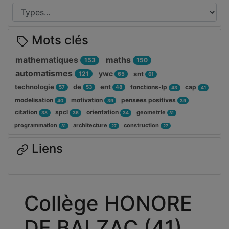
Mots clés
mathematiques
maths
153
150
automatismes
ywc
121
snt
65
61
technologie
de
ent
fonctions-lp
cap
57
53
48
43
41
modelisation
motivation
pensees positives
40
39
39
citation
spcl
orientation
geometrie
38
36
34
31
programmation
architecture
construction
31
27
27
Liens
Collège HONORE
DE BALZAC (41)