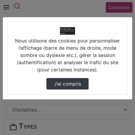
Rechercher
Connexion
Accueil
Nous utilisons des cookies pour personnaliser
Collège HONORE DE BALZAC (41) ST AMAND
l’affichage (barre de menu de droite, mode
LONGPRE
sombre ou dyslexie etc.), gérer la session
(authentification) et analyser le trafic du site
Thèmes de Collège HONORE DE
(pour certaines instances).
BALZAC (41) ST AMAND LONGPRE
J’ai compris
Disciplines
Types