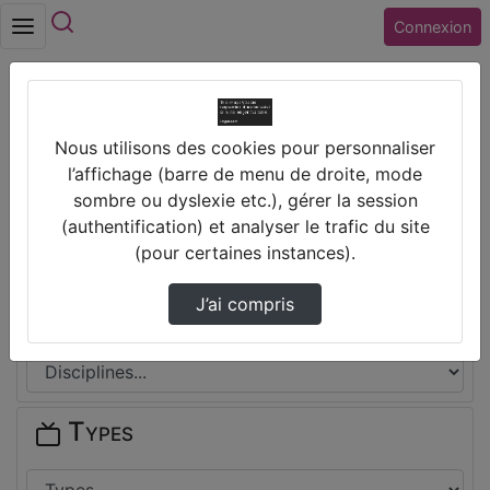
Rechercher
Connexion
Accueil
Nous utilisons des cookies pour personnaliser
Collège LOUIS ARMAND (18) ST DOULCHARD
l’affichage (barre de menu de droite, mode
sombre ou dyslexie etc.), gérer la session
Thèmes de Collège LOUIS ARMAND
(authentification) et analyser le trafic du site
(18) ST DOULCHARD
(pour certaines instances).
J’ai compris
Disciplines
Types