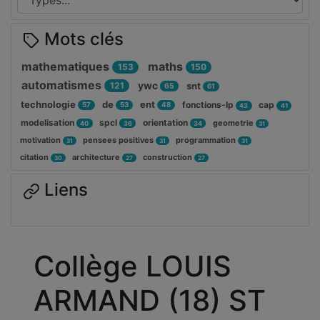
Mots clés
mathematiques
maths
153
150
automatismes
ywc
121
snt
65
61
technologie
de
ent
fonctions-lp
cap
57
53
48
43
41
modelisation
spcl
orientation
geometrie
40
36
34
31
motivation
pensees positives
programmation
31
31
31
citation
architecture
construction
30
27
27
Liens
Collège LOUIS
ARMAND (18) ST