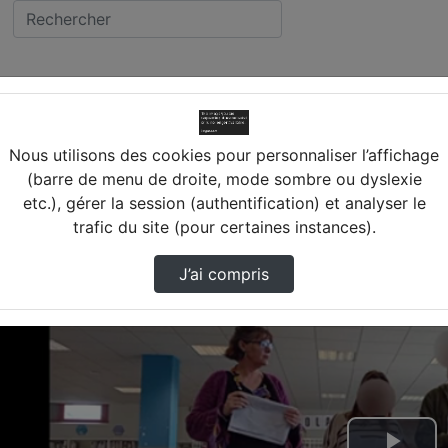
MBOISE
Nuits De La Lecture 2026 Au Cdi Llv Amboise
ée LEONARD DE VINCI (37) 
Nous utilisons des cookies pour personnaliser l’affichage
(barre de menu de droite, mode sombre ou dyslexie
etc.), gérer la session (authentification) et analyser le
trafic du site (pour certaines instances).
J’ai compris