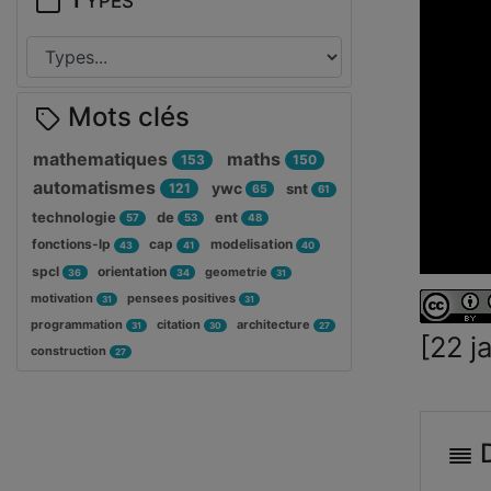
Mots clés
mathematiques
maths
153
150
automatismes
ywc
121
snt
65
61
technologie
de
ent
57
53
48
fonctions-lp
cap
modelisation
43
41
40
spcl
orientation
geometrie
36
34
31
motivation
pensees positives
31
31
programmation
citation
architecture
31
30
27
[22 j
construction
27
D