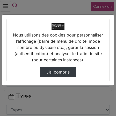
Rechercher
Connexion
Accueil
Collège BLOIS-VIENNE (41) BLOIS
Nous utilisons des cookies pour personnaliser
l’affichage (barre de menu de droite, mode
Thèmes de Collège BLOIS-VIENNE
sombre ou dyslexie etc.), gérer la session
(41) BLOIS
(authentification) et analyser le trafic du site
(pour certaines instances).
Disciplines
J’ai compris
Types