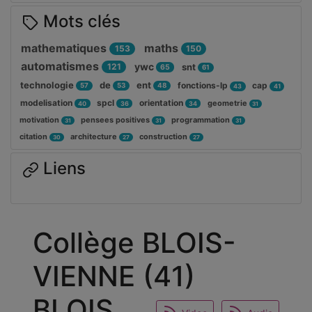
Mots clés
mathematiques
maths
153
150
automatismes
ywc
121
snt
65
61
technologie
de
ent
fonctions-lp
cap
57
53
48
43
41
modelisation
spcl
orientation
geometrie
40
36
34
31
motivation
pensees positives
programmation
31
31
31
citation
architecture
construction
30
27
27
Liens
Collège BLOIS-
VIENNE (41)
BLOIS