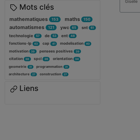
Giselle
Mots clés
mathematiques
maths
153
150
automatismes
ywc
121
snt
65
61
technologie
de
ent
57
53
48
fonctions-lp
cap
modelisation
43
41
40
motivation
pensees positives
39
39
citation
spcl
orientation
38
36
34
geometrie
programmation
31
31
architecture
construction
27
27
Liens