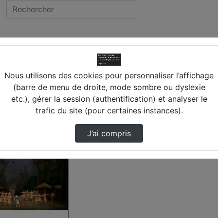
RAC (37) LUYNES
llège LUCIE ET RAYMO
Nous utilisons des cookies pour personnaliser l’affichage
(barre de menu de droite, mode sombre ou dyslexie
YNES
etc.), gérer la session (authentification) et analyser le
trafic du site (pour certaines instances).
trouvée
J’ai compris