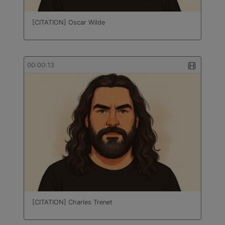
bâtiment
Technologie
[CITATION] Oscar Wilde
Travail des métaux en feuilles
Turc
00:00:13
[CITATION] Charles Trenet