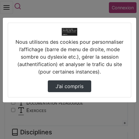
Rechercher
Connexion
Accueil
Vidéos
Nous utilisons des cookies pour personnaliser
Filtres
l’affichage (barre de menu de droite, mode
sombre ou dyslexie etc.), gérer la session
Types
(authentification) et analyser le trafic du site
(pour certaines instances).
Autre
Conférence
J’ai compris
Cours
Documentaire
Documentation pédagogique
Exercices
Interview
Présentation
Disciplines
Travaux d'élèves/étudiants