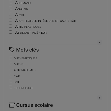
Tutoriel
Allemand
Anglais
Arabe
Architecture intérieure et cadre bâti
Arts plastiques
Assistant ingénieur
Bijouterie
Biotechnologies
Mots clés
Boulangerie
Braille
mathematiques
Bureautique
maths
Céramique industrielle
automatismes
Chinois
ywc
Cinéma et photographie
snt
Coiffure
technologie
Composition de la forme imprimante
de
Conducteurs routiers
ent
Construction et réparation en carrosserie
Cursus scolaire
fonctions-lp
Couverture