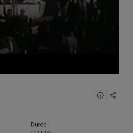
éo
Durée :
00:06:03