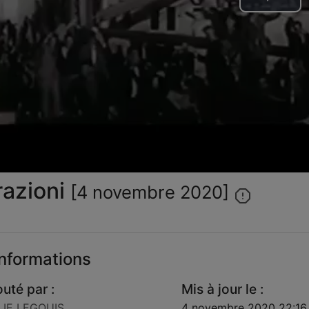
Lire
la
vid
razioni
[4 novembre 2020]
nformations
outé par :
Mis à jour le :
LIE LEGOUIS
4 novembre 2020 22:16