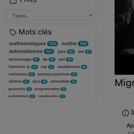
Mots clés
mathematiques
maths
153
150
automatismes
ywc
121
snt
65
61
technologie
de
ent
57
53
48
fonctions-lp
cap
modelisation
43
41
40
motivation
pensees positives
39
39
Mig
citation
spcl
orientation
38
36
34
geometrie
programmation
31
31
architecture
construction
27
27
I
Aj
JU