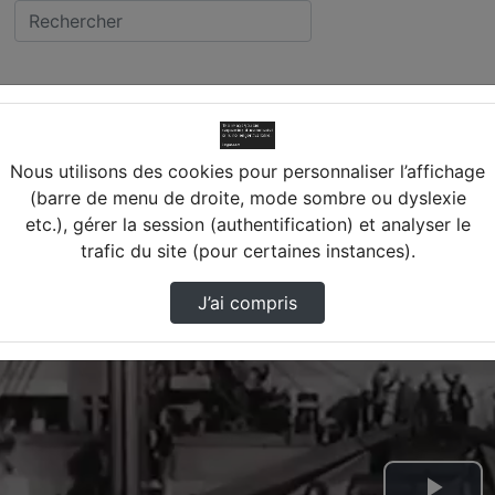
 TOURS
Migrazioni
ée PAUL-LOUIS COURIER (37
Nous utilisons des cookies pour personnaliser l’affichage
(barre de menu de droite, mode sombre ou dyslexie
etc.), gérer la session (authentification) et analyser le
trafic du site (pour certaines instances).
J’ai compris