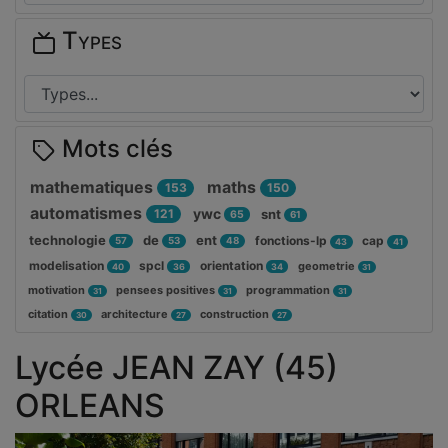
Types
Mots clés
mathematiques
maths
153
150
automatismes
ywc
121
snt
65
61
technologie
de
ent
fonctions-lp
cap
57
53
48
43
41
modelisation
spcl
orientation
geometrie
40
36
34
31
motivation
pensees positives
programmation
31
31
31
citation
architecture
construction
30
27
27
Lycée JEAN ZAY (45)
ORLEANS