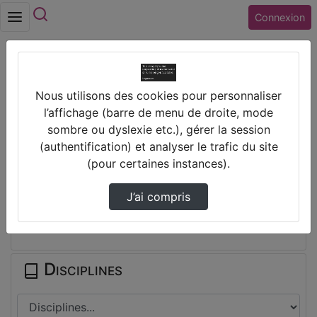
Rechercher
Connexion
Accueil
Lycée JEAN ZAY (45) ORLEANS
Nous utilisons des cookies pour personnaliser
Extrait D'Une Chorégraphie Hip Hop De La
l’affichage (barre de menu de droite, mode
Com…
sombre ou dyslexie etc.), gérer la session
(authentification) et analyser le trafic du site
Prendre des notes
(pour certaines instances).
J’ai compris
Il n'y a pas de note disponible pour vous pour cette vidéo.
Connectez-vous pour en créer une nouvelle.
Disciplines