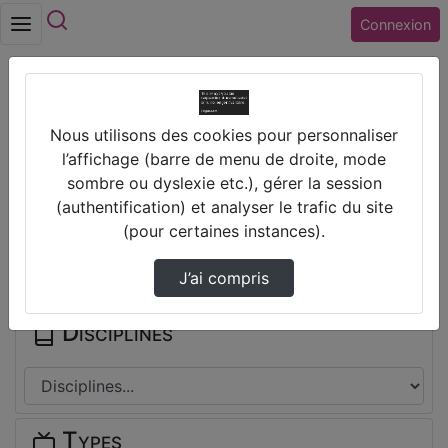
Rechercher
Connexion
Accueil
Vidéos
[CITATION] Samuel Johnson
Nous utilisons des cookies pour personnaliser
l’affichage (barre de menu de droite, mode
Prendre des notes
sombre ou dyslexie etc.), gérer la session
(authentification) et analyser le trafic du site
(pour certaines instances).
Il n'y a pas de note disponible pour vous pour cette vidéo.
Connectez-vous pour en créer une nouvelle.
J’ai compris
Disciplines
Types