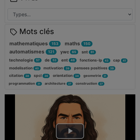
Mots clés
mathematiques
maths
153
150
automatismes
ywc
121
snt
65
61
technologie
de
ent
fonctions-lp
cap
57
53
48
43
41
modelisation
motivation
pensees positives
40
39
39
citation
spcl
orientation
geometrie
38
36
34
31
programmation
architecture
construction
31
27
27
Lire