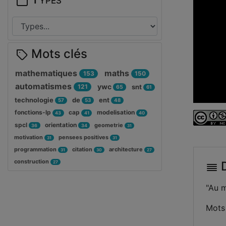
Mots clés
mathematiques
maths
153
150
automatismes
ywc
121
snt
65
61
technologie
de
ent
57
53
48
fonctions-lp
cap
modelisation
43
41
40
spcl
orientation
geometrie
36
34
31
motivation
pensees positives
31
31
programmation
citation
architecture
31
30
27
construction
D
27
"Au m
Mots 