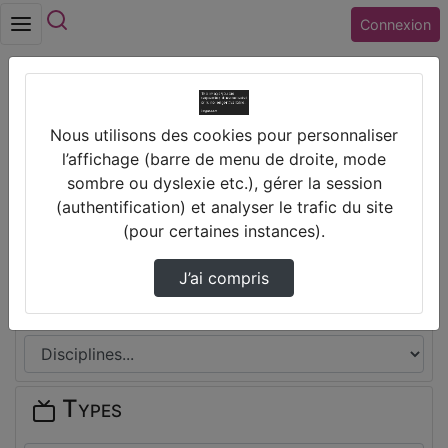
Rechercher
Connexion
Accueil
Vidéos
[CITATION] Bouddha
Nous utilisons des cookies pour personnaliser
Prendre des notes
l’affichage (barre de menu de droite, mode
sombre ou dyslexie etc.), gérer la session
(authentification) et analyser le trafic du site
Il n'y a pas de note disponible pour vous pour cette vidéo.
(pour certaines instances).
Connectez-vous pour en créer une nouvelle.
J’ai compris
Disciplines
Types