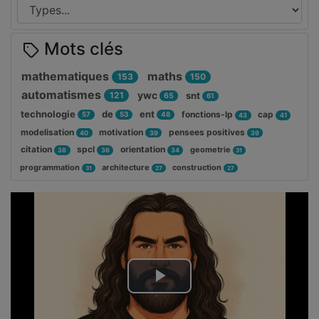
Mots clés
mathematiques
maths
153
150
automatismes
ywc
121
snt
65
61
technologie
de
ent
fonctions-lp
cap
57
53
48
43
41
modelisation
motivation
pensees positives
40
39
39
citation
spcl
orientation
geometrie
38
36
34
31
programmation
architecture
construction
31
27
27
Lire