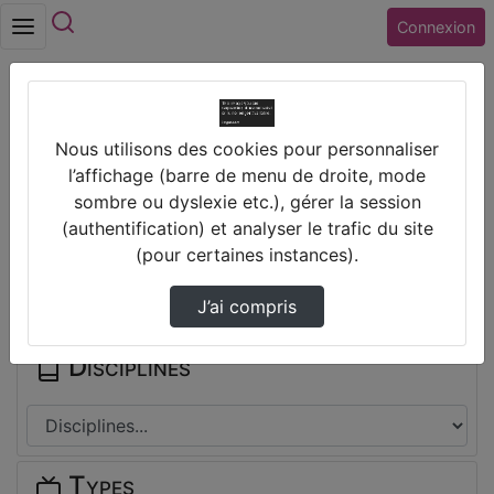
Rechercher
Connexion
Accueil
Vidéos
[CITATION] Charlie Chaplin
Nous utilisons des cookies pour personnaliser
l’affichage (barre de menu de droite, mode
Prendre des notes
sombre ou dyslexie etc.), gérer la session
(authentification) et analyser le trafic du site
(pour certaines instances).
Il n'y a pas de note disponible pour vous pour cette vidéo.
Connectez-vous pour en créer une nouvelle.
J’ai compris
Disciplines
Types