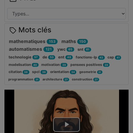
Mots clés
mathematiques
maths
153
150
automatismes
ywc
121
snt
65
61
technologie
de
ent
fonctions-lp
cap
57
53
48
43
41
modelisation
motivation
pensees positives
40
39
39
citation
spcl
orientation
geometrie
38
36
34
31
programmation
architecture
construction
31
27
27
Lire