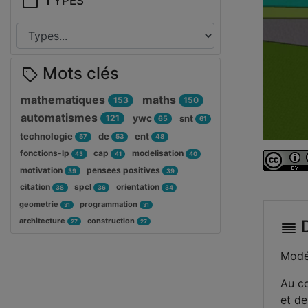
Mots clés
mathematiques
maths
153
150
automatismes
ywc
121
snt
65
61
technologie
de
ent
57
53
48
fonctions-lp
cap
modelisation
43
41
40
motivation
pensees positives
39
39
citation
spcl
orientation
38
36
34
geometrie
programmation
31
31
architecture
construction
D
27
27
Modél
Au cœ
et de