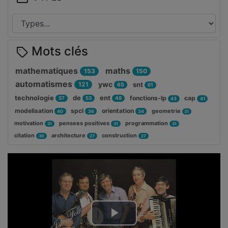
Mots clés
mathematiques
maths
153
150
automatismes
ywc
121
snt
65
61
technologie
de
ent
fonctions-lp
cap
57
53
48
43
41
modelisation
spcl
orientation
geometrie
40
36
34
31
motivation
pensees positives
programmation
31
31
31
citation
architecture
construction
30
27
27
Lire