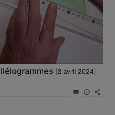
éo
rallélogrammes
[8 avril 2024]