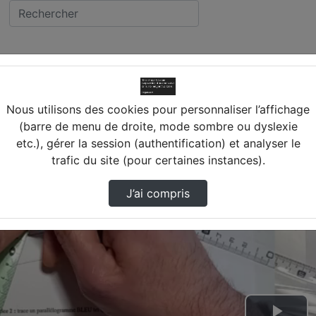
EPERNON
Correction Du Test Tracés De Parallélogramme
lège MICHEL CHASLES (28) 
Nous utilisons des cookies pour personnaliser l’affichage
(barre de menu de droite, mode sombre ou dyslexie
etc.), gérer la session (authentification) et analyser le
trafic du site (pour certaines instances).
J’ai compris