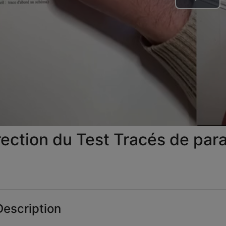
Lire
la
vid
ection du Test Tracés de pa
escription