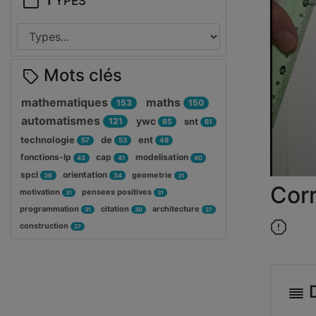
Mots clés
mathematiques
maths
153
150
automatismes
ywc
121
snt
65
61
technologie
de
ent
57
53
48
fonctions-lp
cap
modelisation
43
41
40
spcl
orientation
geometrie
36
34
31
Corr
motivation
pensees positives
31
31
programmation
citation
architecture
31
30
27
construction
27
D