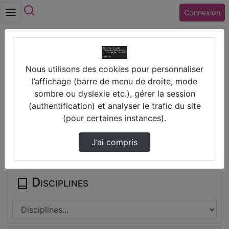
Rechercher
Connexion
Accueil
Collège JEAN MONNET (28) LUISANT
Nous utilisons des cookies pour personnaliser
La Grève Des Insultes
l’affichage (barre de menu de droite, mode
sombre ou dyslexie etc.), gérer la session
Prendre des notes
(authentification) et analyser le trafic du site
(pour certaines instances).
Il n'y a pas de note disponible pour vous pour cette vidéo.
J’ai compris
Connectez-vous pour en créer une nouvelle.
Disciplines