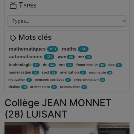
Types
Mots clés
mathematiques
maths
153
150
automatismes
ywc
121
snt
65
61
technologie
de
ent
fonctions-lp
cap
57
53
48
43
41
modelisation
spcl
orientation
geometrie
40
36
34
31
motivation
pensees positives
programmation
31
31
31
citation
architecture
construction
30
27
27
Collège JEAN MONNET
(28) LUISANT