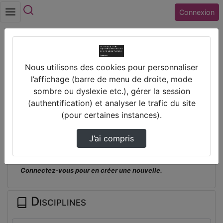
Rechercher
Connexion
Accueil
Nous utilisons des cookies pour personnaliser
Collège HENRI BERGSON (37) ST CYR SUR
l’affichage (barre de menu de droite, mode
LOIRE
sombre ou dyslexie etc.), gérer la session
Gimp Améliorer Une Image
(authentification) et analyser le trafic du site
(pour certaines instances).
Prendre des notes
J’ai compris
Il n'y a pas de note disponible pour vous pour cette vidéo.
Connectez-vous pour en créer une nouvelle.
Disciplines