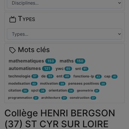
Types
Mots clés
mathematiques
maths
153
150
automatismes
ywc
121
snt
65
61
technologie
de
ent
fonctions-lp
cap
57
53
48
43
41
modelisation
motivation
pensees positives
40
39
39
citation
spcl
orientation
geometrie
38
36
34
31
programmation
architecture
construction
31
27
27
Collège HENRI BERGSON
(37) ST CYR SUR LOIRE