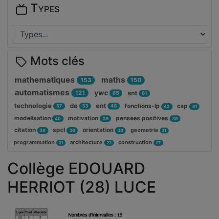
Types
Mots clés
mathematiques
maths
153
150
automatismes
ywc
121
snt
65
61
technologie
de
ent
fonctions-lp
cap
57
53
48
43
41
modelisation
motivation
pensees positives
40
39
39
citation
spcl
orientation
geometrie
38
36
34
31
programmation
architecture
construction
31
27
27
Collège EDOUARD
HERRIOT (28) LUCE