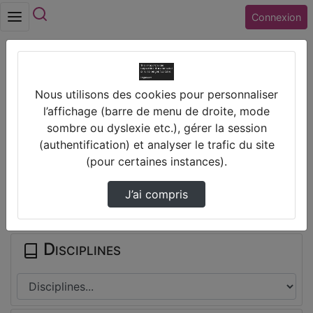
Rechercher
Connexion
Accueil
Collège EDOUARD HERRIOT (28) LUCE
Nous utilisons des cookies pour personnaliser
Dessin Gradué
l’affichage (barre de menu de droite, mode
sombre ou dyslexie etc.), gérer la session
Prendre des notes
(authentification) et analyser le trafic du site
(pour certaines instances).
Il n'y a pas de note disponible pour vous pour cette vidéo.
J’ai compris
Connectez-vous pour en créer une nouvelle.
Disciplines