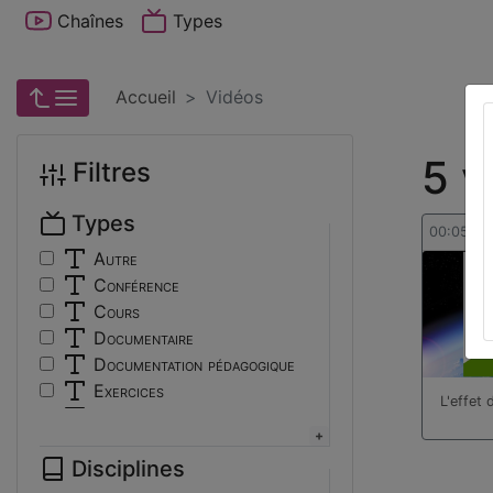
Chaînes
Types
Accueil
Vidéos
5 v
Filtres
Types
00:05:14
Autre
Conférence
Cours
Documentaire
Documentation pédagogique
Exercices
L'effet 
Interview
Présentation
Disciplines
Travaux d'élèves/étudiants