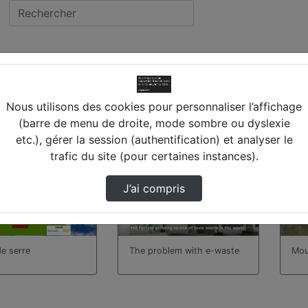
idéos trouvées
Nous utilisons des cookies pour personnaliser l’affichage
(barre de menu de droite, mode sombre ou dyslexie
etc.), gérer la session (authentification) et analyser le
00:01:51
00:0
trafic du site (pour certaines instances).
J’ai compris
de serre
The problem with e-waste
Mou